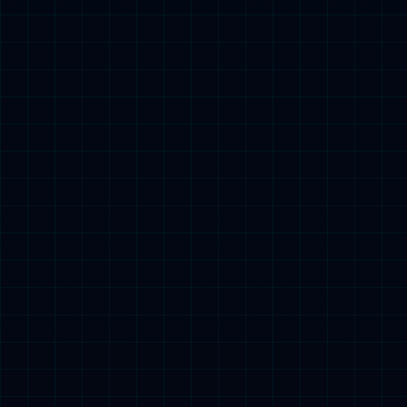
电子游戏 · VR互动 · 真人娱乐 · 行业知识
电子游戏发展简史