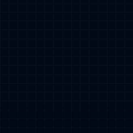
真人娱乐
百万奖金真人赛，主播陪你嗨翻天
2026-03-12