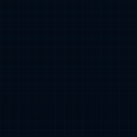
如何为账户充值？
我们支持多种充值方式：银行卡转账、支付宝、微信支付、
USDT数字货币等。最低充值金额为100元，到账时间通常在
如何申请退费？
1-5分钟内。充值后如有问题，可随时联系24小时在线客服
协助处理。所有交易均采用SSL加密，保障您的资金安全。
若您遇到重复扣款或操作异常，可在账户后台“交易记录”中发
起退费申请，或直接联系客服。我们承诺在1个工作日内审核
如何成为会员？有哪些权益？
并原路退回。因游戏输赢导致的正常消耗不纳入退费范围，
具体请参阅《用户协议》第7条。
注册即成为普通会员，首次充值满500元自动升级为白银会
员。会员等级分为：青铜、白银、黄金、钻石、至尊。更高
合作服务如何申请？
等级享有更高返水比例、生日礼金、专属客服、提现加速等
特权。具体升级条件请在“我的会员”页面查看。
我们欢迎各类娱乐、科技、媒体机构洽谈合作。合作类型包
括：渠道推广、内容联运、品牌冠名、技术对接等。请通过
官网“联系我们”表单提交合作意向，或发送邮件至合作专用邮
箱：
partner@cang365.com.cn
，我们将在3个工作日内与
您联系。
娱乐动态
VR娱乐 · 真人娱乐 · 电子游戏 · 视讯娱乐 最新资讯