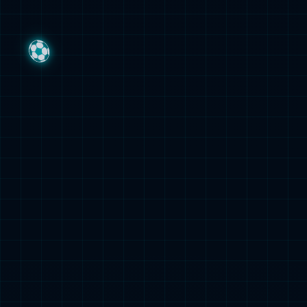
VR体育 · 冰球模拟
沉浸式冰球竞技，真实物理引擎