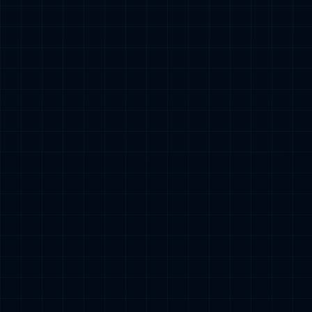
VR娱乐
全新VR冰球联赛上线，沉浸感爆棚
2026-03-15