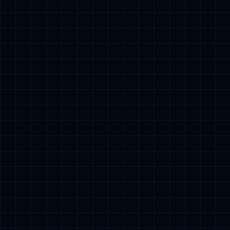
冰球突破·龙城岁月，全球领先的视讯娱乐平台，致力于为玩家提供
极致冰上竞技与真人互动体验。
联系方式
+86 400-888-6688
service@cang365.com.cn
北京市朝阳区建国路88号龙城大厦18层
7×24小时 全年无休
下载应用
Apple Store
Google Play